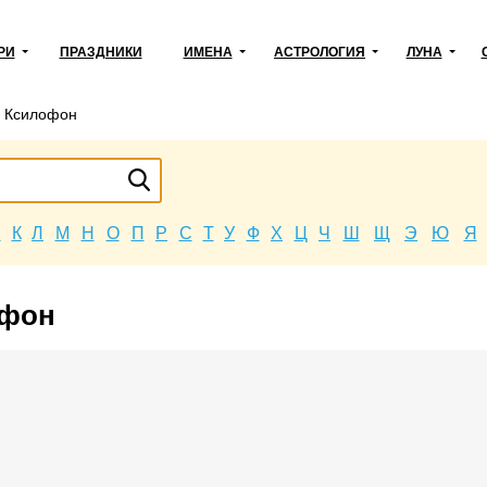
РИ
ПРАЗДНИКИ
ИМЕНА
АСТРОЛОГИЯ
ЛУНА
→
Ксилофон
Й
К
Л
М
Н
О
П
Р
С
Т
У
Ф
Х
Ц
Ч
Ш
Щ
Э
Ю
Я
офон