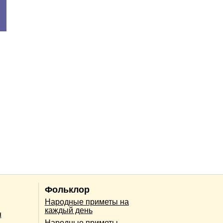
Фольклор
Народные приметы на
каждый день
н
Народные приметы