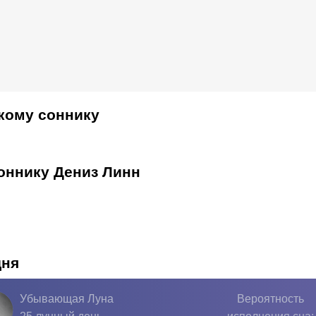
кому соннику
оннику Дениз Линн
дня
Убывающая Луна
Вероятность