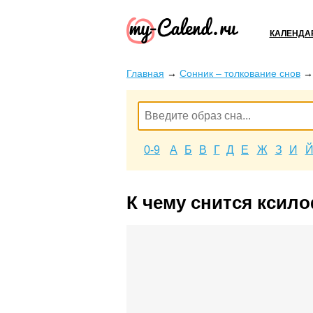
КАЛЕНДА
Главная
→
Сонник – толкование снов
0-9
А
Б
В
Г
Д
Е
Ж
З
И
К чему снится ксил