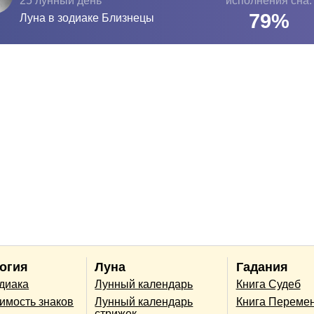
25 лунный день
исполнения сна:
79
%
Луна в зодиаке
Близнецы
огия
Луна
Гадания
одиака
Лунный календарь
Книга Судеб
имость знаков
Лунный календарь
Книга Переме
стрижек