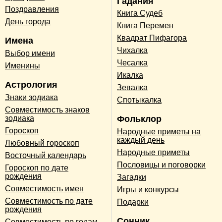
Гадания
Поздравления
Книга Судеб
День города
Книга Перемен
Квадрат Пифагора
Имена
Чихалка
Выбор имени
Чесалка
Именины
Икалка
Астрология
Зевалка
Знаки зодиака
Спотыкалка
Совместимость знаков
зодиака
Фольклор
Гороскоп
Народные приметы на
каждый день
Любовный гороскоп
Народные приметы
Восточный календарь
Пословицы и поговорки
Гороскоп по дате
рождения
Загадки
Совместимость имен
Игры и конкурсы
Совместимость по дате
Подарки
рождения
Сонник
Совместимость по годам