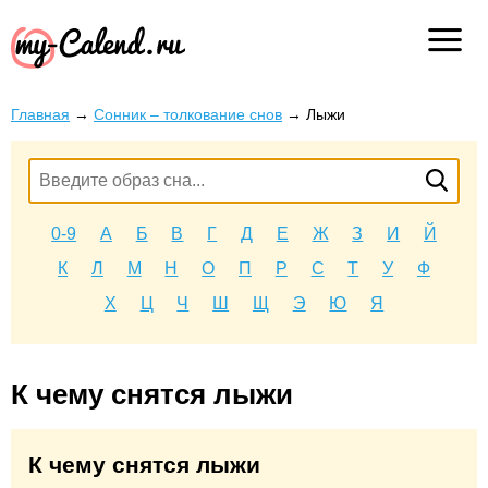
Главная
→
Сонник – толкование снов
→
Лыжи
0-9
А
Б
В
Г
Д
Е
Ж
З
И
Й
К
Л
М
Н
О
П
Р
С
Т
У
Ф
Х
Ц
Ч
Ш
Щ
Э
Ю
Я
К чему снятся лыжи
К чему снятся лыжи