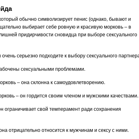
ейда
 который обычно символизирует пенис (однако, бывают и
щательно выбирает себе ровную и красивую морковь – в
излишней придирчивости сновидца при выборе сексуального
 очень серьезно подходите к выбору сексуального партнера
забочены сексуальными проблемами.
рковь – она склонна к самоудовлетворению.
рковь – он гордится своим членом и мужскими качествами.
он ограничивает свой темперамент ради сохранения
на отрицательно относится к мужчинам и сексу с ними.