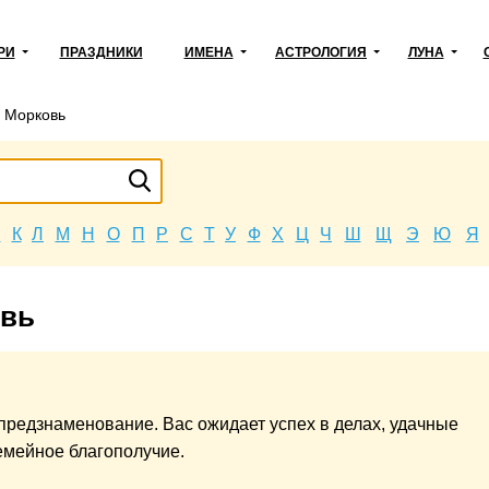
РИ
ПРАЗДНИКИ
ИМЕНА
АСТРОЛОГИЯ
ЛУНА
→
Морковь
Й
К
Л
М
Н
О
П
Р
С
Т
У
Ф
Х
Ц
Ч
Ш
Щ
Э
Ю
Я
овь
предзнаменование. Вас ожидает успех в делах, удачные
емейное благополучие.