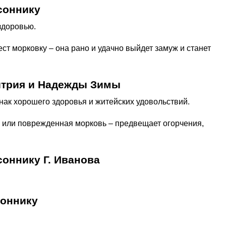
соннику
здоровью.
ест морковку – она рано и удачно выйдет замуж и станет
итрия и Надежды Зимы
знак хорошего здоровья и житейских удовольствий.
я или поврежденная морковь – предвещает огорчения,
оннику Г. Иванова
соннику