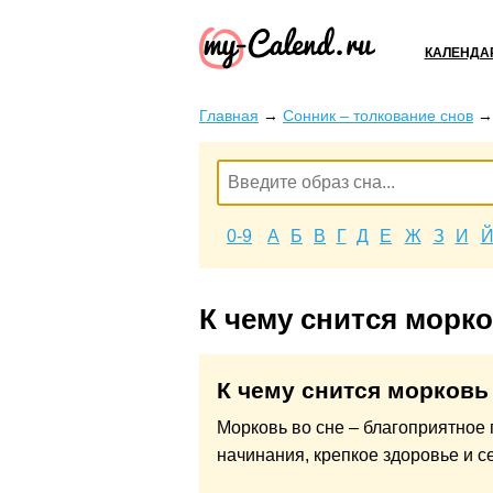
КАЛЕНДА
Главная
→
Сонник – толкование снов
0-9
А
Б
В
Г
Д
Е
Ж
З
И
К чему снится морк
К чему снится морковь
Морковь во сне – благоприятное 
начинания, крепкое здоровье и с