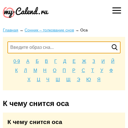
Главная
→
Сонник – толкование снов
→
Оса
0-9
А
Б
В
Г
Д
Е
Ж
З
И
Й
К
Л
М
Н
О
П
Р
С
Т
У
Ф
Х
Ц
Ч
Ш
Щ
Э
Ю
Я
К чему снится оса
К чему снится оса