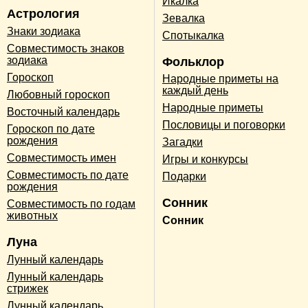
Икалка
Астрология
Зевалка
Знаки зодиака
Спотыкалка
Совместимость знаков
зодиака
Фольклор
Гороскоп
Народные приметы на
каждый день
Любовный гороскоп
Народные приметы
Восточный календарь
Пословицы и поговорки
Гороскоп по дате
рождения
Загадки
Совместимость имен
Игры и конкурсы
Совместимость по дате
Подарки
рождения
Сонник
Совместимость по годам
животных
Сонник
Луна
Лунный календарь
Лунный календарь
стрижек
Лунный календарь