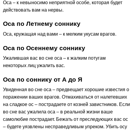
Оса – к невыносимо неприятной особе, которая будет
действовать вам на нервы.
Оса по Летнему соннику
Оса, кружащая над вами – к мелким укусам врагов.
Оса по Осеннему соннику
Ужалившая вас во сне оса – к жалким потугам
некоторых лиц ужалить вас.
Оса по соннику от А до Я
Увиденная во сне оса – предвещает хорошие известия о
поражении ваших врагов. Отмахиваться от налетевших
на сладкое ос – пострадаете от козней завистников. Если
во сне вас ужалила оса – в реальной жизни ваше
самолюбие пострадает. Бежать от преследующих вас ос
– будете уязвлены несправедливым упреком. Убить осу