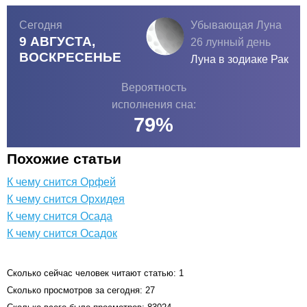
Сегодня
Убывающая Луна
9 АВГУСТА,
26 лунный день
ВОСКРЕСЕНЬЕ
Луна в зодиаке
Рак
Вероятность
исполнения сна:
79
%
Похожие статьи
К чему снится Орфей
К чему снится Орхидея
К чему снится Осада
К чему снится Осадок
Сколько сейчас человек читают статью: 1
Сколько просмотров за сегодня: 27