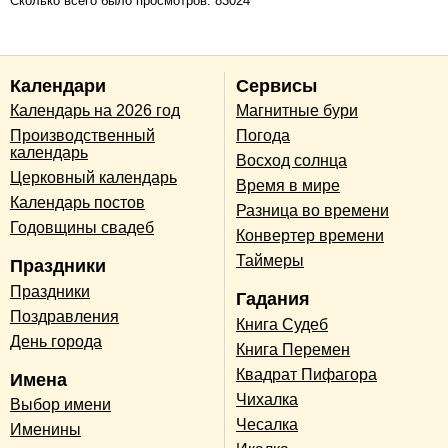
Сколько всего было просмотров: 83024
Календари
Сервисы
Календарь на 2026 год
Магнитные бури
Производственный
Погода
календарь
Восход солнца
Церковный календарь
Время в мире
Календарь постов
Разница во времени
Годовщины свадеб
Конвертер времени
Таймеры
Праздники
Праздники
Гадания
Поздравления
Книга Судеб
День города
Книга Перемен
Квадрат Пифагора
Имена
Чихалка
Выбор имени
Чесалка
Именины