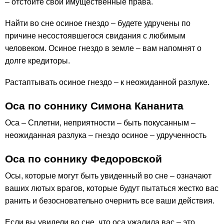
– отстоите свои имущественные права.
Найти во сне осиное гнездо – будете удручены по
причине несостоявшегося свидания с любимым
человеком. Осиное гнездо в земле – вам напомнят о
долге кредиторы.
Растаптывать осиное гнездо – к неожиданной разлуке.
Оса по соннику Симона Кананита
Оса – Сплетни, неприятности – быть покусанным –
неожиданная разлука – гнездо осиное – удрученность
Оса по соннику Федоровской
Осы, которые могут быть увиденный во сне – означают
ваших лютых врагов, которые будут пытаться жестко вас
ранить и безосновательно очернить все ваши действия.
Если вы увидели во сне, что оса ужалила вас – это