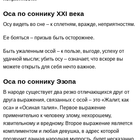
Оса по соннику ХХІ века
Осу видеть во сне – к сплетням, вражде, неприятностям.
Ее бояться – призыв быть осторожнее.
Быть ужаленным осой – к пользе, выгоде, успеху от
удачной мысли; убить осу – означает, что вскоре вы
можете открыть для себя нечто важное.
Оса по соннику Эзопа
В народе существует два резко отличающихся друг от
друга выражения, связанных с осой – это «Жалит, как
оса» и «Осиная талия». Первое выражение
применительно к человеку злому, нехорошему,
язвительному и вредному. Второе выражение является
комплиментом и любая девушка, в адрес которой
прозвучит данная народная мудрость, будет несказанно