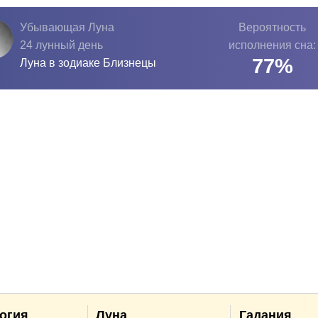
Убывающая Луна
Вероятность
24 лунный день
исполнения сна:
77
%
Луна в зодиаке
Близнецы
огия
Луна
Гадания