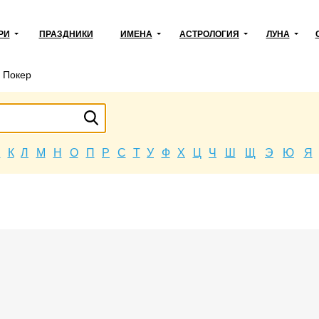
РИ
ПРАЗДНИКИ
ИМЕНА
АСТРОЛОГИЯ
ЛУНА
→
Покер
Й
К
Л
М
Н
О
П
Р
С
Т
У
Ф
Х
Ц
Ч
Ш
Щ
Э
Ю
Я