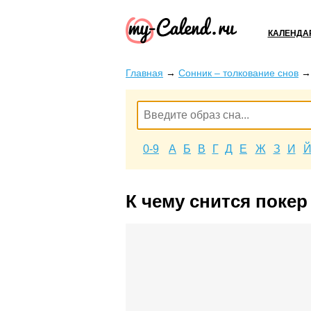
КАЛЕНДА
Главная
→
Сонник – толкование снов
0-9
А
Б
В
Г
Д
Е
Ж
З
И
К чему снится покер