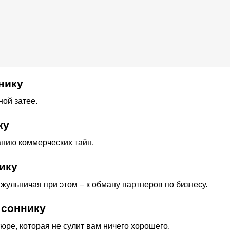
нику
ной затее.
ку
анию коммерческих тайн.
ику
 жульничая при этом – к обману партнеров по бизнесу.
 соннику
тюре, которая не сулит вам ничего хорошего.