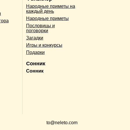
Народные приметы на
каждый день
н
Народные приметы
гора
Пословицы и
поговорки
Загадки
Игры и конкурсы
Подарки
Сонник
Сонник
to@neleto.com