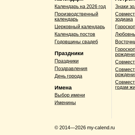
Календарь на 2026 год
Знаки з
Производственный
Совмест
календарь
зодиака
Церковный календарь
Гороско
Календарь постов
Любовны
Годовщины свадеб
Восточн
Гороскоп
Праздники
рождени
Праздники
Совмест
Поздравления
Совмест
рождени
День города
Совмест
Имена
годам ж
Выбор имени
Именины
© 2014—2026 my-calend.ru