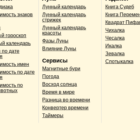
одиака
Лунный календарь
Книга Судеб
имость знаков
Лунный календарь
Книга Переме
стрижек
Квадрат Пифа
п
Лунный календарь
Чихалка
красоты
й гороскоп
Чесалка
Фазы Луны
ый календарь
Икалка
Влияние Луны
 по дате
Зевалка
я
Сервисы
Спотыкалка
имость имен
Магнитные бури
имость по дате
Погода
я
Восход солнца
имость по
ивотных
Время в мире
Разница во времени
Конвертер времени
Таймеры