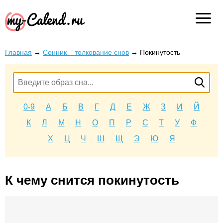
Главная
→
Сонник – толкование снов
→
Покинутость
0-9
А
Б
В
Г
Д
Е
Ж
З
И
Й
К
Л
М
Н
О
П
Р
С
Т
У
Ф
Х
Ц
Ч
Ш
Щ
Э
Ю
Я
К чему снится покинутость