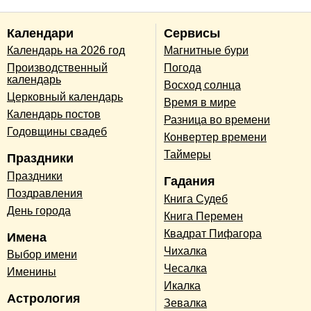
Календари
Сервисы
Календарь на 2026 год
Магнитные бури
Производственный
Погода
календарь
Восход солнца
Церковный календарь
Время в мире
Календарь постов
Разница во времени
Годовщины свадеб
Конвертер времени
Таймеры
Праздники
Праздники
Гадания
Поздравления
Книга Судеб
День города
Книга Перемен
Квадрат Пифагора
Имена
Чихалка
Выбор имени
Чесалка
Именины
Икалка
Астрология
Зевалка