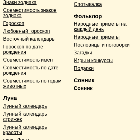
Знаки зодиака
Спотыкалка
Совместимость знаков
зодиака
Фольклор
Гороскоп
Народные приметы на
каждый день
Любовный гороскоп
Народные приметы
Восточный календарь
Пословицы и поговорки
Гороскоп по дате
рождения
Загадки
Совместимость имен
Игры и конкурсы
Совместимость по дате
Подарки
рождения
Сонник
Совместимость по годам
животных
Сонник
Луна
Лунный календарь
Лунный календарь
стрижек
Лунный календарь
красоты