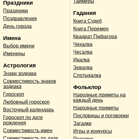
Таймеры
Праздники
Праздники
Гадания
Поздравления
Книга Судеб
День города
Книга Перемен
Квадрат Пифагора
Имена
Чихалка
Выбор имени
Чесалка
Именины
Икалка
Астрология
Зевалка
Знаки зодиака
Спотыкалка
Совместимость знаков
зодиака
Фольклор
Гороскоп
Народные приметы на
каждый день
Любовный гороскоп
Народные приметы
Восточный календарь
Пословицы и поговорки
Гороскоп по дате
рождения
Загадки
Совместимость имен
Игры и конкурсы
Совместимость по дате
Подарки