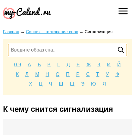
Главная
→
Сонник – толкование снов
→
Сигнализация
0-9
А
Б
В
Г
Д
Е
Ж
З
И
Й
К
Л
М
Н
О
П
Р
С
Т
У
Ф
Х
Ц
Ч
Ш
Щ
Э
Ю
Я
К чему снится сигнализация