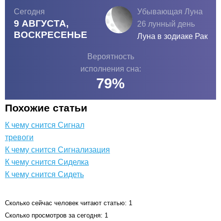
Сегодня
Убывающая Луна
9 АВГУСТА,
26 лунный день
ВОСКРЕСЕНЬЕ
Луна в зодиаке
Рак
Вероятность
исполнения сна:
79
%
Похожие статьи
К чему снится Сигнал
тревоги
К чему снится Сигнализация
К чему снится Сиделка
К чему снится Сидеть
Сколько сейчас человек читают статью: 1
Сколько просмотров за сегодня: 1