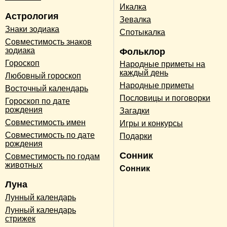
Икалка
Астрология
Зевалка
Знаки зодиака
Спотыкалка
Совместимость знаков
зодиака
Фольклор
Гороскоп
Народные приметы на
каждый день
Любовный гороскоп
Народные приметы
Восточный календарь
Пословицы и поговорки
Гороскоп по дате
рождения
Загадки
Совместимость имен
Игры и конкурсы
Совместимость по дате
Подарки
рождения
Сонник
Совместимость по годам
животных
Сонник
Луна
Лунный календарь
Лунный календарь
стрижек