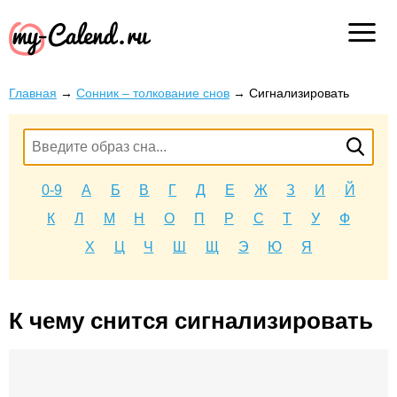
Главная
→
Сонник – толкование снов
→
Сигнализировать
0-9
А
Б
В
Г
Д
Е
Ж
З
И
Й
К
Л
М
Н
О
П
Р
С
Т
У
Ф
Х
Ц
Ч
Ш
Щ
Э
Ю
Я
К чему снится сигнализировать