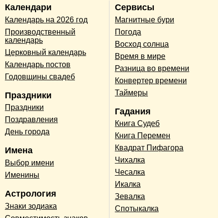
Календари
Сервисы
Календарь на 2026 год
Магнитные бури
Производственный
Погода
календарь
Восход солнца
Церковный календарь
Время в мире
Календарь постов
Разница во времени
Годовщины свадеб
Конвертер времени
Таймеры
Праздники
Праздники
Гадания
Поздравления
Книга Судеб
День города
Книга Перемен
Квадрат Пифагора
Имена
Чихалка
Выбор имени
Чесалка
Именины
Икалка
Астрология
Зевалка
Знаки зодиака
Спотыкалка