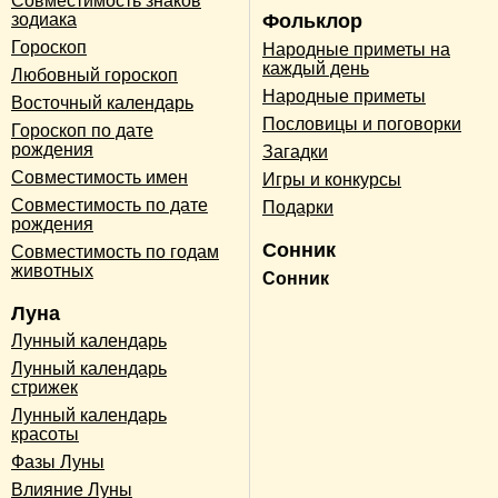
Совместимость знаков
зодиака
Фольклор
Гороскоп
Народные приметы на
каждый день
Любовный гороскоп
Народные приметы
Восточный календарь
Пословицы и поговорки
Гороскоп по дате
рождения
Загадки
Совместимость имен
Игры и конкурсы
Совместимость по дате
Подарки
рождения
Сонник
Совместимость по годам
животных
Сонник
Луна
Лунный календарь
Лунный календарь
стрижек
Лунный календарь
красоты
Фазы Луны
Влияние Луны