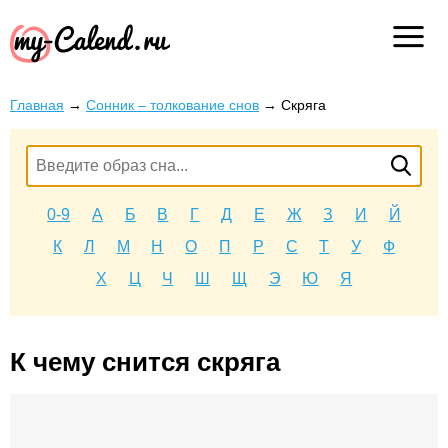
Главная
→
Сонник – толкование снов
→
Скряга
0-9
А
Б
В
Г
Д
Е
Ж
З
И
Й
К
Л
М
Н
О
П
Р
С
Т
У
Ф
Х
Ц
Ч
Ш
Щ
Э
Ю
Я
К чему снится скряга