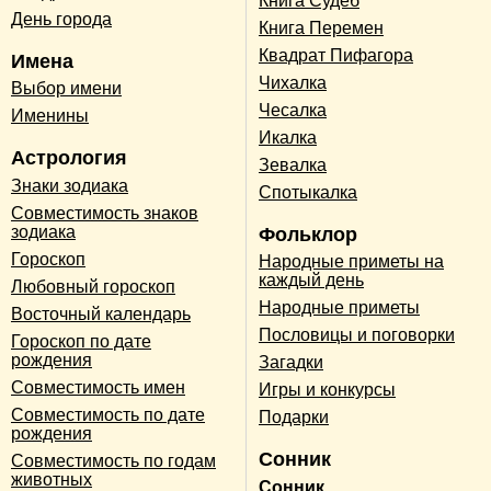
Книга Судеб
День города
Книга Перемен
Квадрат Пифагора
Имена
Чихалка
Выбор имени
Чесалка
Именины
Икалка
Астрология
Зевалка
Знаки зодиака
Спотыкалка
Совместимость знаков
зодиака
Фольклор
Гороскоп
Народные приметы на
каждый день
Любовный гороскоп
Народные приметы
Восточный календарь
Пословицы и поговорки
Гороскоп по дате
рождения
Загадки
Совместимость имен
Игры и конкурсы
Совместимость по дате
Подарки
рождения
Сонник
Совместимость по годам
животных
Сонник