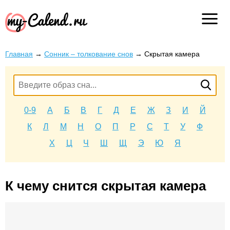
Главная
→
Сонник – толкование снов
→
Скрытая камера
0-9
А
Б
В
Г
Д
Е
Ж
З
И
Й
К
Л
М
Н
О
П
Р
С
Т
У
Ф
Х
Ц
Ч
Ш
Щ
Э
Ю
Я
К чему снится скрытая камера