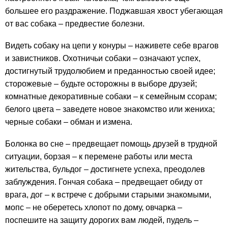
большее его раздражение. Поджавшая хвост убегающая
от вас собака – предвестие болезни.
Видеть собаку на цепи у конуры – наживете себе врагов
и завистников. Охотничьи собаки – означают успех,
достигнутый трудолюбием и преданностью своей идее;
сторожевые – будьте осторожны в выборе друзей;
комнатные декоративные собаки – к семейным ссорам;
белого цвета – заведете новое знакомство или жениха;
черные собаки – обман и измена.
Болонка во сне – предвещает помощь друзей в трудной
ситуации, борзая – к перемене работы или места
жительства, бульдог – достигнете успеха, преодолев
заблуждения. Гончая собака – предвещает обиду от
врага, дог – к встрече с добрыми старыми знакомыми,
мопс – не оберетесь хлопот по дому, овчарка –
поспешите на защиту дорогих вам людей, пудель –