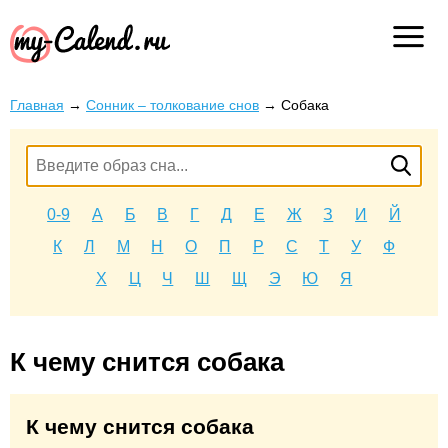
Главная
→
Сонник – толкование снов
→
Собака
0-9
А
Б
В
Г
Д
Е
Ж
З
И
Й
К
Л
М
Н
О
П
Р
С
Т
У
Ф
Х
Ц
Ч
Ш
Щ
Э
Ю
Я
К чему снится собака
К чему снится собака