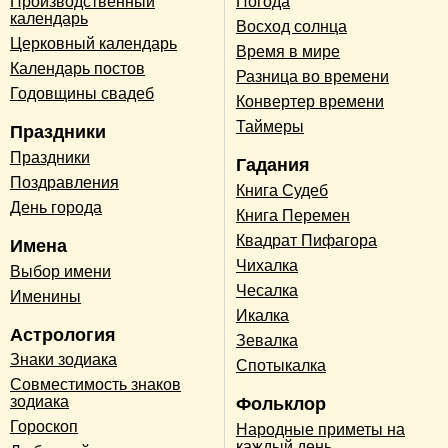
Производственный
Погода
календарь
Восход солнца
Церковный календарь
Время в мире
Календарь постов
Разница во времени
Годовщины свадеб
Конвертер времени
Таймеры
Праздники
Праздники
Гадания
Поздравления
Книга Судеб
День города
Книга Перемен
Квадрат Пифагора
Имена
Чихалка
Выбор имени
Чесалка
Именины
Икалка
Астрология
Зевалка
Знаки зодиака
Спотыкалка
Совместимость знаков
зодиака
Фольклор
Гороскоп
Народные приметы на
каждый день