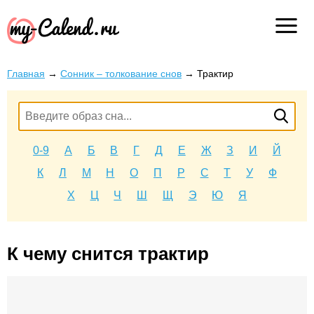
Главная
→
Сонник – толкование снов
→
Трактир
0-9
А
Б
В
Г
Д
Е
Ж
З
И
Й
К
Л
М
Н
О
П
Р
С
Т
У
Ф
Х
Ц
Ч
Ш
Щ
Э
Ю
Я
К чему снится трактир