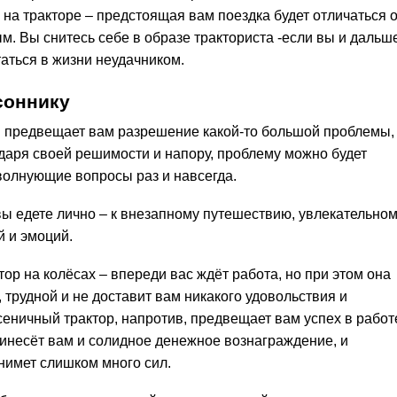
е на тракторе – предстоящая вам поездка будет отличаться 
. Вы снитесь себе в образе тракториста -если вы и дальш
таться в жизни неудачником.
соннику
он предвещает вам разрешение какой-то большой проблемы,
одаря своей решимости и напору, проблему можно будет
волнующие вопросы раз и навсегда.
 вы едете лично – к внезапному путешествию, увлекательно
 и эмоций.
тор на колёсах – впереди вас ждёт работа, но при этом она
 трудной и не доставит вам никакого удовольствия и
сеничный трактор, напротив, предвещает вам успех в работ
инесёт вам и солидное денежное вознаграждение, и
тнимет слишком много сил.