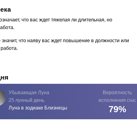
века
означает, что вас ждет тяжелая ли длительная, но
абота.
– значит, что наяву вас ждет повышение в должности или
работа.
дня
Убывающая Луна
Вероятность
25 лунный день
исполнения сна:
79
%
Луна в зодиаке
Близнецы