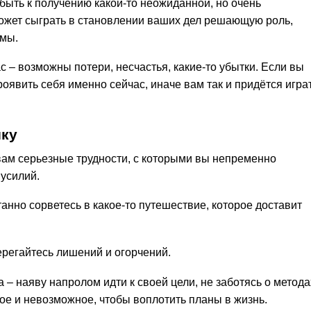
 быть к получению какой-то неожиданной, но очень
ожет сыграть в становлении ваших дел решающую роль,
емы.
с – возможны потери, несчастья, какие-то убытки. Если вы
роявить себя именно сейчас, иначе вам так и придётся игра
ику
 вам серьезные трудности, с которыми вы непременно
 усилий.
танно сорветесь в какое-то путешествие, которое доставит
ерегайтесь лишений и огорчений.
а – наяву напролом идти к своей цели, не заботясь о метода
ое и невозможное, чтобы воплотить планы в жизнь.