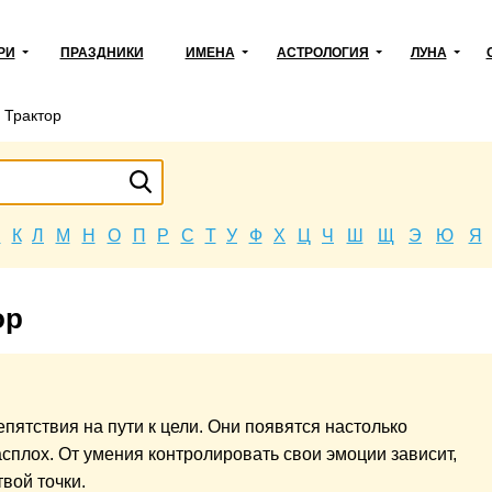
РИ
ПРАЗДНИКИ
ИМЕНА
АСТРОЛОГИЯ
ЛУНА
→
Трактор
Й
К
Л
М
Н
О
П
Р
С
Т
У
Ф
Х
Ц
Ч
Ш
Щ
Э
Ю
Я
ор
епятствия на пути к цели. Они появятся настолько
асплох. От умения контролировать свои эмоции зависит,
вой точки.