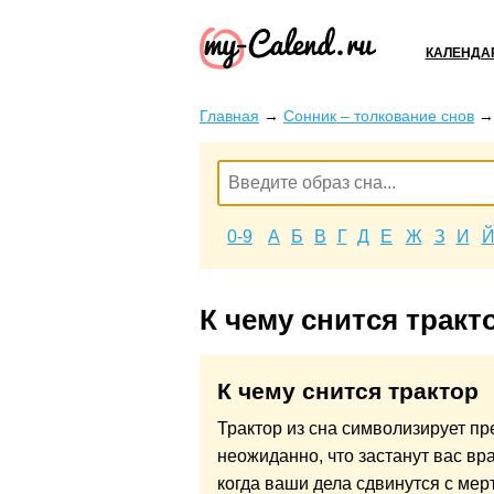
КАЛЕНДА
Главная
→
Сонник – толкование снов
0-9
А
Б
В
Г
Д
Е
Ж
З
И
К чему снится тракт
К чему снится трактор
Трактор из сна символизирует пр
неожиданно, что застанут вас вр
когда ваши дела сдвинутся с мерт