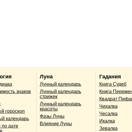
огия
Луна
Гадания
одиака
Лунный календарь
Книга Судеб
имость знаков
Лунный календарь
Книга Переме
стрижек
Квадрат Пифа
п
Лунный календарь
Чихалка
красоты
й гороскоп
Чесалка
Фазы Луны
ый календарь
Икалка
Влияние Луны
 по дате
Зевалка
я