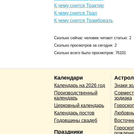
К чему снится Трактир
К чему снится Трал
К чему снится Трамбовать
Сколько сейчас человек читают статью: 2
Сколько просмотров за сегодня: 2
Сколько всего было просмотров: 76101
Календари
Астрол
Календарь на 2026 год
Знаки з
Производственный
Совмест
календарь
зодиака
Церковный календарь
Гороско
Календарь постов
Любовны
Годовщины свадеб
Восточн
Гороскоп
Праздники
рождени