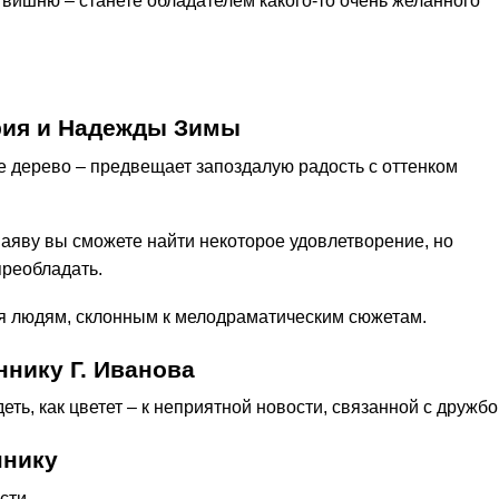
 вишню – станете обладателем какого-то очень желанного
рия и Надежды Зимы
е дерево – предвещает запоздалую радость с оттенком
 наяву вы сможете найти некоторое удовлетворение, но
преобладать.
ся людям, склонным к мелодраматическим сюжетам.
нику Г. Иванова
еть, как цветет – к неприятной новости, связанной с дружбо
ннику
сти.