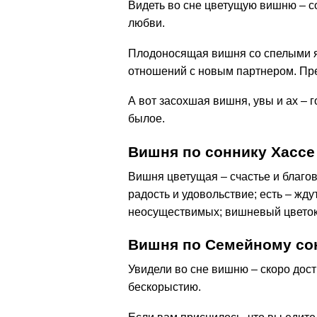
Видеть во сне цветущую вишню – со
любви.
Плодоносящая вишня со спелыми яг
отношений с новым партнером. Пре
А вот засохшая вишня, увы и ах – г
былое.
Вишня по соннику Хассе
Вишня цветущая – счастье и благов
радость и удовольствие; есть – жд
неосуществимых; вишневый цветок 
Вишня по Семейному со
Увидели во сне вишню – скоро дос
бескорыстию.