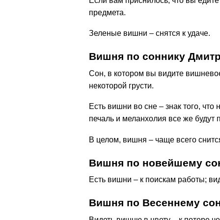
Если вам приснилось, что вы едите
предмета.
Зеленые вишни – снятся к удаче.
Вишня по соннику Дмит
Сон, в котором вы видите вишнево
некоторой грусти.
Есть вишни во сне – знак того, что
печаль и меланхолия все же будут 
В целом, вишня – чаще всего снит
Вишня по новейшему сон
Есть вишни – к поискам работы; вид
Вишня по Весеннему со
Видеть вишню в цвету – к потере че