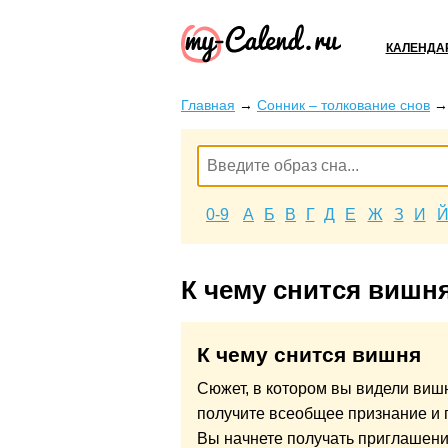
КАЛЕНДА
Главная
→
Сонник – толкование снов
0-9
А
Б
В
Г
Д
Е
Ж
З
И
К чему снится вишн
К чему снится вишня
Сюжет, в котором вы видели виш
получите всеобщее признание и п
Вы начнете получать приглашени