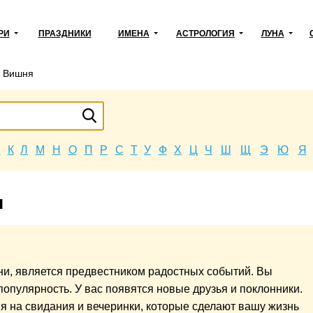
РИ
ПРАЗДНИКИ
ИМЕНА
АСТРОЛОГИЯ
ЛУНА
→
Вишня
Й
К
Л
М
Н
О
П
Р
С
Т
У
Ф
Х
Ц
Ч
Ш
Щ
Э
Ю
Я
я
ни, является предвестником радостных событий. Вы
опулярность. У вас появятся новые друзья и поклонники.
я на свидания и вечеринки, которые сделают вашу жизнь