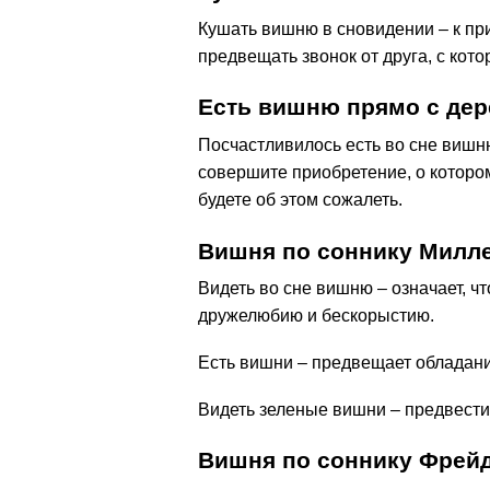
Кушать вишню в сновидении – к при
предвещать звонок от друга, с кот
Есть вишню прямо с дер
Посчастливилось есть во сне вишн
совершите приобретение, о котором
будете об этом сожалеть.
Вишня по cоннику Милл
Видеть во сне вишню – означает, ч
дружелюбию и бескорыстию.
Есть вишни – предвещает обладан
Видеть зеленые вишни – предвест
Вишня по соннику Фрей