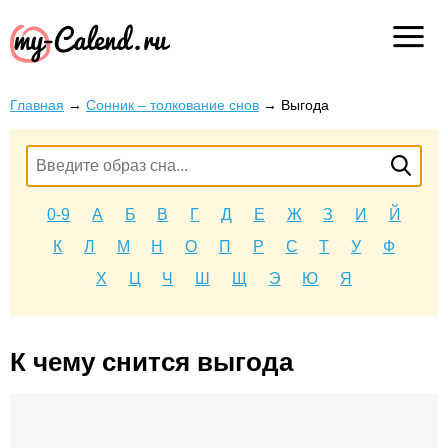
Главная
→
Сонник – толкование снов
→
Выгода
0-9
А
Б
В
Г
Д
Е
Ж
З
И
Й
К
Л
М
Н
О
П
Р
С
Т
У
Ф
Х
Ц
Ч
Ш
Щ
Э
Ю
Я
К чему снится выгода