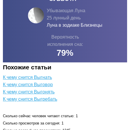
Убывающая Луна
25 лунный день
Луна в зодиаке
Близнецы
Вероятность
исполнения сна:
79
%
Похожие статьи
К чему снится Выгнать
К чему снится Выговор
К чему снится Выгонять
К чему снится Выгребать
Сколько сейчас человек читают статью: 1
Сколько просмотров за сегодня: 1