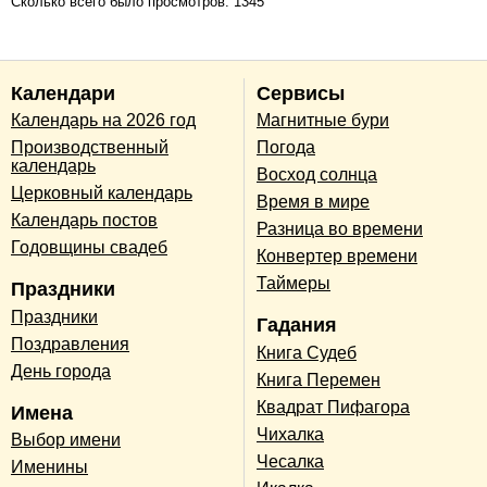
Сколько всего было просмотров: 1345
Календари
Сервисы
Календарь на 2026 год
Магнитные бури
Производственный
Погода
календарь
Восход солнца
Церковный календарь
Время в мире
Календарь постов
Разница во времени
Годовщины свадеб
Конвертер времени
Таймеры
Праздники
Праздники
Гадания
Поздравления
Книга Судеб
День города
Книга Перемен
Квадрат Пифагора
Имена
Чихалка
Выбор имени
Чесалка
Именины