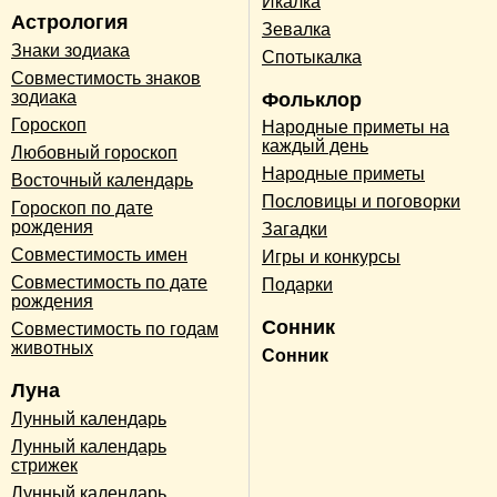
Икалка
Астрология
Зевалка
Знаки зодиака
Спотыкалка
Совместимость знаков
зодиака
Фольклор
Гороскоп
Народные приметы на
каждый день
Любовный гороскоп
Народные приметы
Восточный календарь
Пословицы и поговорки
Гороскоп по дате
рождения
Загадки
Совместимость имен
Игры и конкурсы
Совместимость по дате
Подарки
рождения
Сонник
Совместимость по годам
животных
Сонник
Луна
Лунный календарь
Лунный календарь
стрижек
Лунный календарь