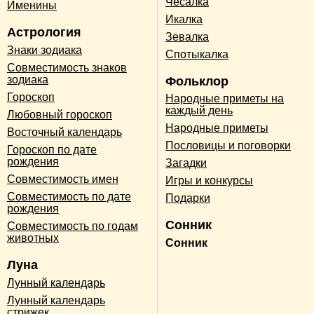
Чесалка
Именины
Икалка
Астрология
Зевалка
Знаки зодиака
Спотыкалка
Совместимость знаков
зодиака
Фольклор
Гороскоп
Народные приметы на
каждый день
Любовный гороскоп
Народные приметы
Восточный календарь
Пословицы и поговорки
Гороскоп по дате
рождения
Загадки
Совместимость имен
Игры и конкурсы
Совместимость по дате
Подарки
рождения
Сонник
Совместимость по годам
животных
Сонник
Луна
Лунный календарь
Лунный календарь
стрижек