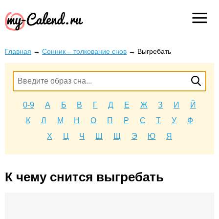
Главная
→
Сонник – толкование снов
→
Выгребать
0-9
А
Б
В
Г
Д
Е
Ж
З
И
Й
К
Л
М
Н
О
П
Р
С
Т
У
Ф
Х
Ц
Ч
Ш
Щ
Э
Ю
Я
К чему снится выгребать