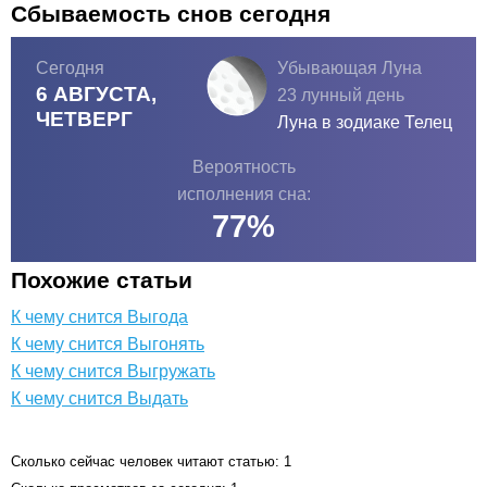
Сбываемость снов сегодня
Сегодня
Убывающая Луна
6 АВГУСТА,
23 лунный день
ЧЕТВЕРГ
Луна в зодиаке
Телец
Вероятность
исполнения сна:
77
%
Похожие статьи
К чему снится Выгода
К чему снится Выгонять
К чему снится Выгружать
К чему снится Выдать
Сколько сейчас человек читают статью: 1