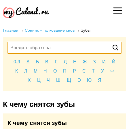
Главная
→
Сонник – толкование снов
→
Зубы
0-9
А
Б
В
Г
Д
Е
Ж
З
И
Й
К
Л
М
Н
О
П
Р
С
Т
У
Ф
Х
Ц
Ч
Ш
Щ
Э
Ю
Я
К чему снятся зубы
К чему снятся зубы