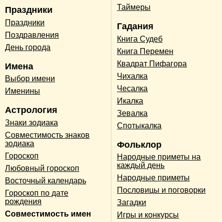
Таймеры
Праздники
Праздники
Гадания
Поздравления
Книга Судеб
День города
Книга Перемен
Квадрат Пифагора
Имена
Чихалка
Выбор имени
Чесалка
Именины
Икалка
Астрология
Зевалка
Знаки зодиака
Спотыкалка
Совместимость знаков
зодиака
Фольклор
Гороскоп
Народные приметы на
каждый день
Любовный гороскоп
Народные приметы
Восточный календарь
Пословицы и поговорки
Гороскоп по дате
рождения
Загадки
Совместимость имен
Игры и конкурсы