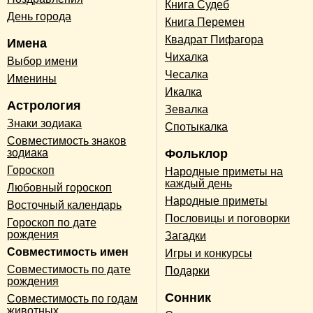
Книга Судеб
День города
Книга Перемен
Квадрат Пифагора
Имена
Чихалка
Выбор имени
Чесалка
Именины
Икалка
Астрология
Зевалка
Знаки зодиака
Спотыкалка
Совместимость знаков
зодиака
Фольклор
Гороскоп
Народные приметы на
каждый день
Любовный гороскоп
Народные приметы
Восточный календарь
Пословицы и поговорки
Гороскоп по дате
рождения
Загадки
Совместимость имен
Игры и конкурсы
Совместимость по дате
Подарки
рождения
Сонник
Совместимость по годам
животных