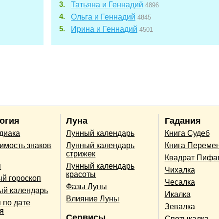
Татьяна и Геннадий
4896
Ольга и Геннадий
4845
Ирина и Геннадий
4501
огия
Луна
Гадания
одиака
Лунный календарь
Книга Судеб
имость знаков
Лунный календарь
Книга Переме
стрижек
Квадрат Пифа
п
Лунный календарь
Чихалка
красоты
й гороскоп
Чесалка
Фазы Луны
ый календарь
Икалка
Влияние Луны
 по дате
Зевалка
я
Сервисы
Спотыкалка