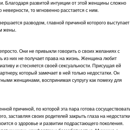
и. Благодаря развитой интуиции от этой женщины сложно
го неверности, то мгновенно расстается с ним.
вершается разводом, главной причиной которого выступает
м жены.
епросто. Они не привыкли говорить о своих желаниях с
ть из них не получает права на жизнь. Женщина любит
иативу и стесняется своей сексуальности. Присущая ей
артнеру, который замечает в ней только недостатки. Он
тными женщинами, воспринимая супругу как помеху для
нной причиной, по которой эта пара готова сосуществоват
го, заставляя своих родителей закрыть глаза на недостатк
оится о здоровье и развитии подрастающего поколения.