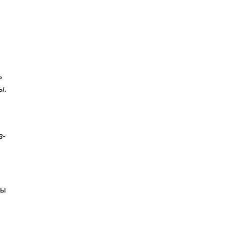
ь
ы.
з-
бы