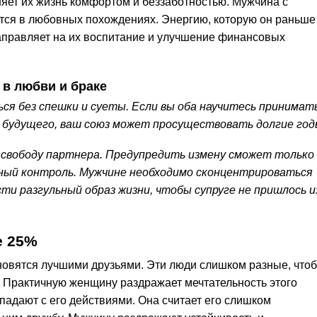
няет их жизнь комфортом и беззаботностью. Мужчина с
тся в любовных похождениях. Энергию, которую он раньше
направляет на их воспитание и улучшение финансовых
 в любви и браке
я без спешки и суеты. Если вы оба научитесь принимат
 будущего, ваш союз может просуществовать долгие год
свободу партнера. Предупредить измену сможет только
ьный контроль. Мужчине необходимо сконцентрироваться
ти разгульный образ жизни, чтобы супруге не пришлось и
е 25%
новятся лучшими друзьями. Эти люди слишком разные, что
у. Практичную женщину раздражает мечтательность этого
падают с его действиями. Она считает его слишком