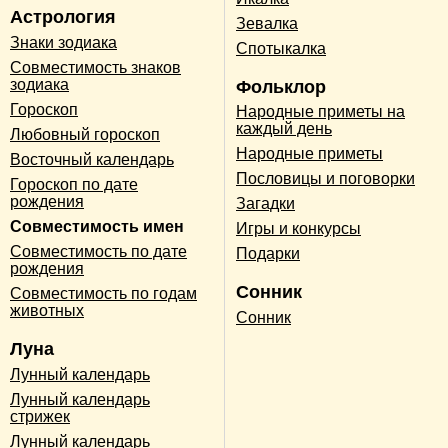
Астрология
Зевалка
Знаки зодиака
Спотыкалка
Совместимость знаков
зодиака
Фольклор
Гороскоп
Народные приметы на
каждый день
Любовный гороскоп
Народные приметы
Восточный календарь
Пословицы и поговорки
Гороскоп по дате
рождения
Загадки
Совместимость имен
Игры и конкурсы
Совместимость по дате
Подарки
рождения
Сонник
Совместимость по годам
животных
Сонник
Луна
Лунный календарь
Лунный календарь
стрижек
Лунный календарь