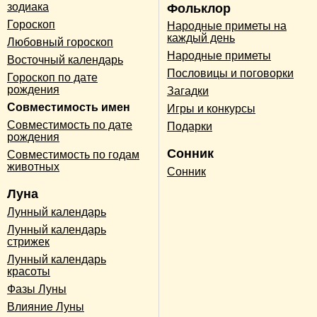
зодиака
Фольклор
Гороскоп
Народные приметы на
каждый день
Любовный гороскоп
Народные приметы
Восточный календарь
Пословицы и поговорки
Гороскоп по дате
рождения
Загадки
Совместимость имен
Игры и конкурсы
Совместимость по дате
Подарки
рождения
Сонник
Совместимость по годам
животных
Сонник
Луна
Лунный календарь
Лунный календарь
стрижек
Лунный календарь
красоты
Фазы Луны
Влияние Луны