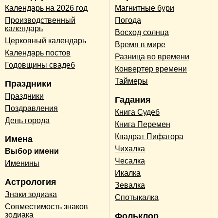
Календарь на 2026 год
Магнитные бури
Производственный
Погода
календарь
Восход солнца
Церковный календарь
Время в мире
Календарь постов
Разница во времени
Годовщины свадеб
Конвертер времени
Таймеры
Праздники
Праздники
Гадания
Поздравления
Книга Судеб
День города
Книга Перемен
Квадрат Пифагора
Имена
Чихалка
Выбор имени
Чесалка
Именины
Икалка
Астрология
Зевалка
Знаки зодиака
Спотыкалка
Совместимость знаков
зодиака
Фольклор