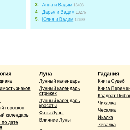
Анна и Вадим
13408
Дарья и Вадим
13276
Юлия и Вадим
12699
огия
Луна
Гадания
одиака
Лунный календарь
Книга Судеб
имость знаков
Лунный календарь
Книга Переме
стрижек
Квадрат Пифа
п
Лунный календарь
Чихалка
красоты
й гороскоп
Чесалка
Фазы Луны
ый календарь
Икалка
Влияние Луны
 по дате
Зевалка
я