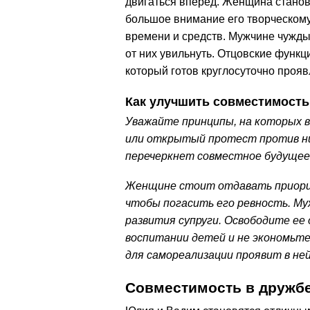
двигаться вперед. Женщина станов
большое внимание его творческому
времени и средств. Мужчине чужды
от них увильнуть. Отцовские функц
который готов круглосуточно прояв
Как улучшить совместимость
Уважайте принципы, на которых 
или открытый протест против ни
перечеркнет совместное будущее
Женщине стоит отдавать приорит
чтобы погасить его ревность. Му
развития супруги. Освободите ее
воспитании детей и не экономьт
для самореализации проявит в не
Совместимость в дружб