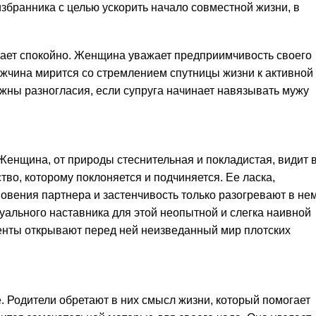
избранника с целью ускорить начало совместной жизни, в
ает спокойно. Женщина уважает предприимчивость своего
ужчина мирится со стремлением спутницы жизни к активной
жны разногласия, если супруга начинает навязывать мужу
Женщина, от природы стеснительная и покладистая, видит 
во, которому поклоняется и подчиняется. Ее ласка,
овения партнера и застенчивость только разогревают в не
уального наставника для этой неопытной и слегка наивной
енты открывают перед ней неизведанный мир плотских
. Родители обретают в них смысл жизни, который помогает