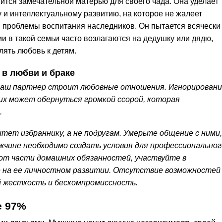
ится замечательной матерью для своего чада. Она уделает
 и интеллектуальному развитию, на которое не жалеет
 проблемы воспитания наследников. Он пытается всячески
ии в такой семьи часто возлагаются на дедушку или дядю,
лять любовь к детям.
 в любви и браке
ваш партнер строит любовные отношения. Игнорирован
х может обернуться громкой ссорой, которая
.
ет избраннику, а не подругам. Умерьте общение с ними,
жчине необходимо создать условия для профессиональног
 от части домашних обязанностей, участвуйте в
е на ее личностном развитии. Отсутствие возможностей
й жесткость и бескомпромиссность.
е 97%