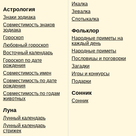
Икалка
Астрология
Зевалка
Знаки зодиака
Спотыкалка
Совместимость знаков
зодиака
Фольклор
Гороскоп
Народные приметы на
каждый день
Любовный гороскоп
Народные приметы
Восточный календарь
Пословицы и поговорки
Гороскоп по дате
рождения
Загадки
Совместимость имен
Игры и конкурсы
Совместимость по дате
Подарки
рождения
Сонник
Совместимость по годам
животных
Сонник
Луна
Лунный календарь
Лунный календарь
стрижек