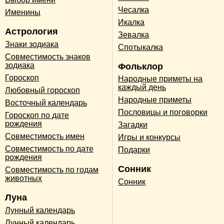
Чесалка
Именины
Икалка
Астрология
Зевалка
Знаки зодиака
Спотыкалка
Совместимость знаков
зодиака
Фольклор
Гороскоп
Народные приметы на
каждый день
Любовный гороскоп
Народные приметы
Восточный календарь
Пословицы и поговорки
Гороскоп по дате
рождения
Загадки
Совместимость имен
Игры и конкурсы
Совместимость по дате
Подарки
рождения
Сонник
Совместимость по годам
животных
Сонник
Луна
Лунный календарь
Лунный календарь