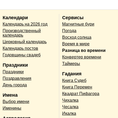
Календари
Сервисы
Календарь на 2026 год
Магнитные бури
Производственный
Погода
календарь
Восход солнца
Церковный календарь
Время в мире
Календарь постов
Разница во времени
Годовщины свадеб
Конвертер времени
Таймеры
Праздники
Праздники
Гадания
Поздравления
Книга Судеб
День города
Книга Перемен
Квадрат Пифагора
Имена
Чихалка
Выбор имени
Чесалка
Именины
Икалка