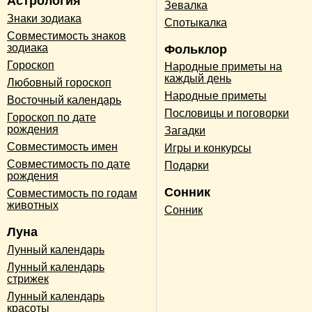
Астрология
Зевалка
Знаки зодиака
Спотыкалка
Совместимость знаков
зодиака
Фольклор
Гороскоп
Народные приметы на
каждый день
Любовный гороскоп
Народные приметы
Восточный календарь
Пословицы и поговорки
Гороскоп по дате
рождения
Загадки
Совместимость имен
Игры и конкурсы
Совместимость по дате
Подарки
рождения
Сонник
Совместимость по годам
животных
Сонник
Луна
Лунный календарь
Лунный календарь
стрижек
Лунный календарь
красоты