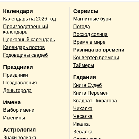
Календари
Сервисы
Календарь на 2026 год
Магнитные бури
Производственный
Погода
календарь
Восход солнца
Церковный календарь
Время в мире
Календарь постов
Разница во времени
Годовщины свадеб
Конвертер времени
Таймеры
Праздники
Праздники
Гадания
Поздравления
Книга Судеб
День города
Книга Перемен
Квадрат Пифагора
Имена
Чихалка
Выбор имени
Чесалка
Именины
Икалка
Астрология
Зевалка
Знаки зодиака