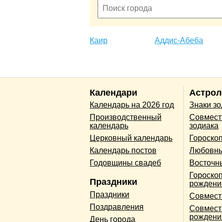
Каир
Аддис-Абеба
Календари
Астрол
Календарь на 2026 год
Знаки з
Производственный
Совмест
календарь
зодиака
Церковный календарь
Гороско
Календарь постов
Любовны
Годовщины свадеб
Восточн
Гороскоп
Праздники
рождени
Праздники
Совмест
Поздравления
Совмест
рождени
День города