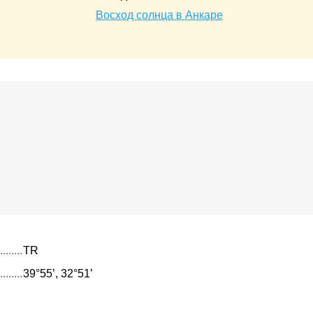
Восход солнца в Анкаре
TR
39°55’, 32°51’