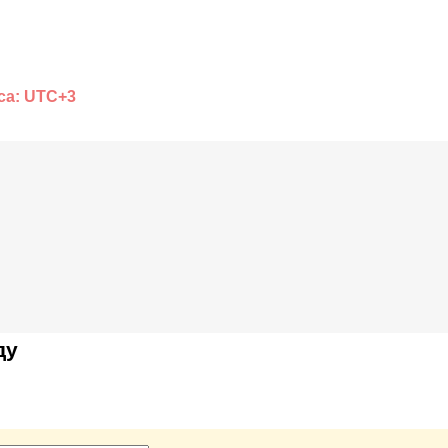
са: UTC+3
ду