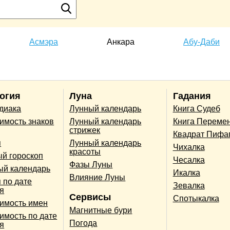
Асмэра
Анкара
Абу-Даби
огия
Луна
Гадания
одиака
Лунный календарь
Книга Судеб
имость знаков
Лунный календарь
Книга Переме
стрижек
Квадрат Пифа
п
Лунный календарь
Чихалка
красоты
й гороскоп
Чесалка
Фазы Луны
ый календарь
Икалка
Влияние Луны
 по дате
Зевалка
я
Сервисы
Спотыкалка
имость имен
Магнитные бури
имость по дате
Погода
я