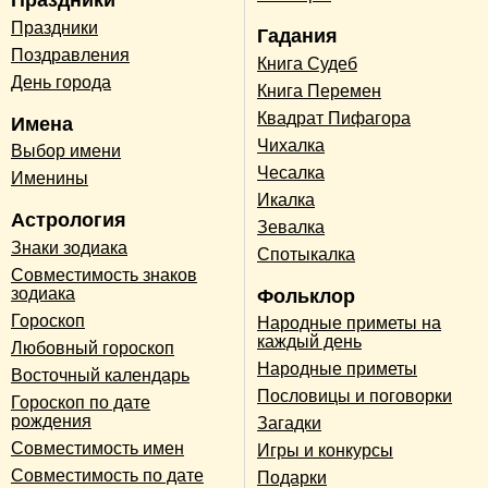
Праздники
Праздники
Гадания
Поздравления
Книга Судеб
День города
Книга Перемен
Квадрат Пифагора
Имена
Чихалка
Выбор имени
Чесалка
Именины
Икалка
Астрология
Зевалка
Знаки зодиака
Спотыкалка
Совместимость знаков
зодиака
Фольклор
Гороскоп
Народные приметы на
каждый день
Любовный гороскоп
Народные приметы
Восточный календарь
Пословицы и поговорки
Гороскоп по дате
рождения
Загадки
Совместимость имен
Игры и конкурсы
Совместимость по дате
Подарки