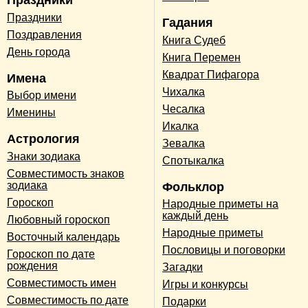
Праздники
Праздники
Гадания
Поздравления
Книга Судеб
День города
Книга Перемен
Квадрат Пифагора
Имена
Чихалка
Выбор имени
Чесалка
Именины
Икалка
Астрология
Зевалка
Знаки зодиака
Спотыкалка
Совместимость знаков
зодиака
Фольклор
Гороскоп
Народные приметы на
каждый день
Любовный гороскоп
Народные приметы
Восточный календарь
Пословицы и поговорки
Гороскоп по дате
рождения
Загадки
Совместимость имен
Игры и конкурсы
Совместимость по дате
Подарки