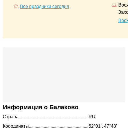
Восх
Все праздники сегодня
Захо
Восх
Информация о Балаково
Страна
RU
Координаты
52°01’, 47°48’