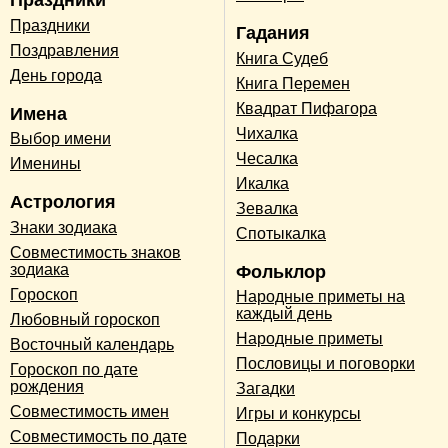
Праздники
Праздники
Гадания
Поздравления
Книга Судеб
День города
Книга Перемен
Квадрат Пифагора
Имена
Чихалка
Выбор имени
Чесалка
Именины
Икалка
Астрология
Зевалка
Знаки зодиака
Спотыкалка
Совместимость знаков
зодиака
Фольклор
Гороскоп
Народные приметы на
каждый день
Любовный гороскоп
Народные приметы
Восточный календарь
Пословицы и поговорки
Гороскоп по дате
рождения
Загадки
Совместимость имен
Игры и конкурсы
Совместимость по дате
Подарки