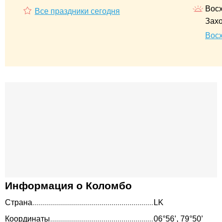
Восх
Все праздники сегодня
Захо
Восх
Информация о Коломбо
Страна
LK
Координаты
06°56’, 79°50’