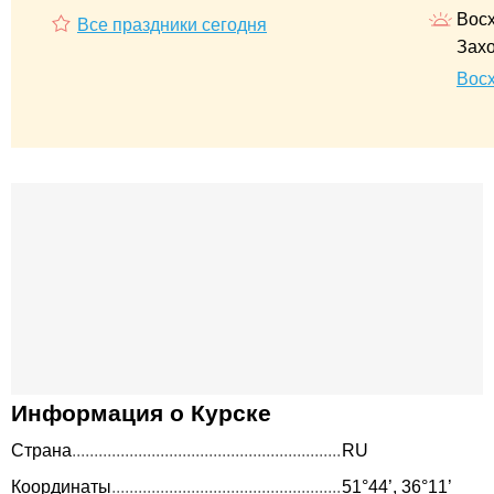
Восх
Все праздники сегодня
Захо
Восх
Информация о Курске
Страна
RU
Координаты
51°44’, 36°11’