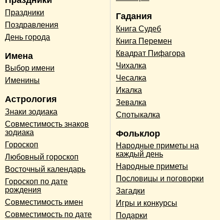
Праздники
Праздники
Гадания
Поздравления
Книга Судеб
День города
Книга Перемен
Квадрат Пифагора
Имена
Чихалка
Выбор имени
Чесалка
Именины
Икалка
Астрология
Зевалка
Знаки зодиака
Спотыкалка
Совместимость знаков
зодиака
Фольклор
Гороскоп
Народные приметы на
каждый день
Любовный гороскоп
Народные приметы
Восточный календарь
Пословицы и поговорки
Гороскоп по дате
рождения
Загадки
Совместимость имен
Игры и конкурсы
Совместимость по дате
Подарки