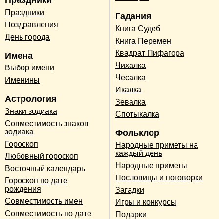
Праздники
Праздники
Гадания
Поздравления
Книга Судеб
День города
Книга Перемен
Квадрат Пифагора
Имена
Чихалка
Выбор имени
Чесалка
Именины
Икалка
Астрология
Зевалка
Знаки зодиака
Спотыкалка
Совместимость знаков
зодиака
Фольклор
Гороскоп
Народные приметы на
каждый день
Любовный гороскоп
Народные приметы
Восточный календарь
Пословицы и поговорки
Гороскоп по дате
рождения
Загадки
Совместимость имен
Игры и конкурсы
Совместимость по дате
Подарки