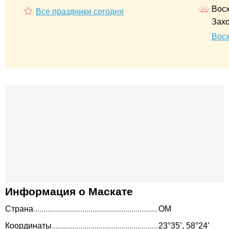
Восх
Все праздники сегодня
Захо
Восх
Информация о Маскате
Страна
OM
Координаты
23°35’, 58°24’