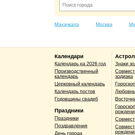
Махачкала
Москва
Му
Календари
Астрол
Календарь на 2026 год
Знаки з
Производственный
Совмест
календарь
зодиака
Церковный календарь
Гороско
Календарь постов
Любовны
Годовщины свадеб
Восточн
Гороскоп
Праздники
рождени
Праздники
Совмест
Поздравления
Совмест
рождени
День города