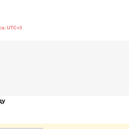
са: UTC+3
ду