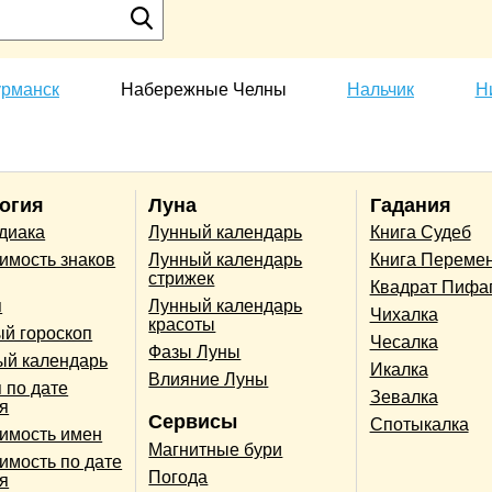
рманск
Набережные Челны
Нальчик
Н
огия
Луна
Гадания
одиака
Лунный календарь
Книга Судеб
имость знаков
Лунный календарь
Книга Переме
стрижек
Квадрат Пифа
п
Лунный календарь
Чихалка
красоты
й гороскоп
Чесалка
Фазы Луны
ый календарь
Икалка
Влияние Луны
 по дате
Зевалка
я
Сервисы
Спотыкалка
имость имен
Магнитные бури
имость по дате
Погода
я