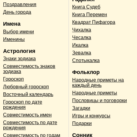
Поздравления
Книга Судеб
День города
Книга Перемен
Квадрат Пифагора
Имена
Чихалка
Выбор имени
Чесалка
Именины
Икалка
Астрология
Зевалка
Знаки зодиака
Спотыкалка
Совместимость знаков
зодиака
Фольклор
Гороскоп
Народные приметы на
каждый день
Любовный гороскоп
Народные приметы
Восточный календарь
Пословицы и поговорки
Гороскоп по дате
рождения
Загадки
Совместимость имен
Игры и конкурсы
Совместимость по дате
Подарки
рождения
Сонник
Совместимость по годам