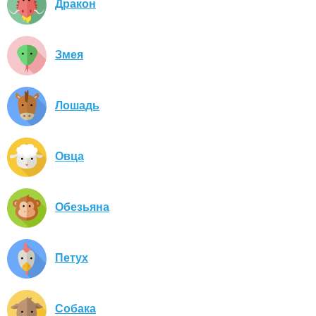
Дракон
Змея
Лошадь
Овца
Обезьяна
Петух
Собака