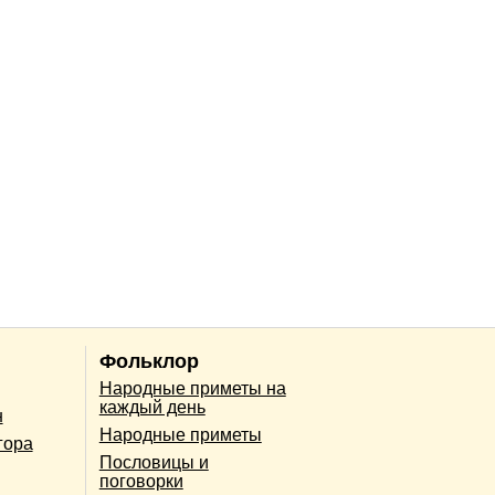
Фольклор
Народные приметы на
каждый день
н
Народные приметы
гора
Пословицы и
поговорки