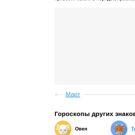
Март
Гороскопы других знако
Овен
Т