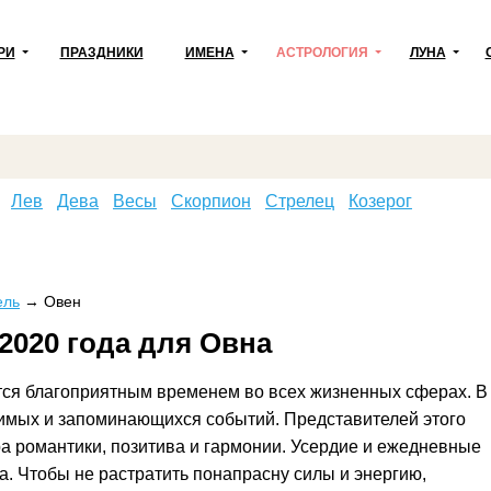
РИ
ПРАЗДНИКИ
ИМЕНА
АСТРОЛОГИЯ
ЛУНА
Лев
Дева
Весы
Скорпион
Стрелец
Козерог
ель
→
Овен
2020 года для Овна
тся благоприятным временем во всех жизненных сферах. В
чимых и запоминающихся событий. Представителей этого
ра романтики, позитива и гармонии. Усердие и ежедневные
а. Чтобы не растратить понапрасну силы и энергию,