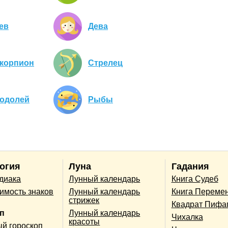
ев
Дева
корпион
Стрелец
одолей
Рыбы
огия
Луна
Гадания
одиака
Лунный календарь
Книга Судеб
имость знаков
Лунный календарь
Книга Переме
стрижек
Квадрат Пифа
п
Лунный календарь
Чихалка
красоты
й гороскоп