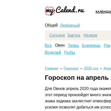
КАЛЕНДА
Общий
Любовный
Сегодня
Завтра
Неделя
Овен
Все
Телец
Близнецы
Рак
Водолей
Рыбы
Главная
→
Гороскоп
→
2020 год
→
Апр
Гороскоп на апрель 
Для Овнов апрель
2020
года окаже
этот период произойдет много зна
знака зодиака захлестнет атмосфе
усилия позволят добиться им успех