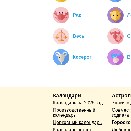
Рак
Л
Весы
С
Козерог
В
Календари
Астрол
Календарь на 2026 год
Знаки з
Производственный
Совмест
календарь
зодиака
Церковный календарь
Гороско
Календарь постов
Любовны