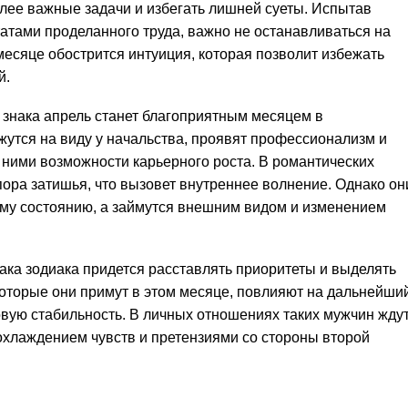
лее важные задачи и избегать лишней суеты. Испытав
татами проделанного труда, важно не останавливаться на
 месяце обострится интуиция, которая позволит избежать
й.
 знака апрель станет благоприятным месяцем в
утся на виду у начальства, проявят профессионализм и
 ними возможности карьерного роста. В романтических
ора затишья, что вызовет внутреннее волнение. Однако он
ому состоянию, а займутся внешним видом и изменением
ака зодиака придется расставлять приоритеты и выделять
оторые они примут в этом месяце, повлияют на дальнейши
ую стабильность. В личных отношениях таких мужчин жду
 охлаждением чувств и претензиями со стороны второй