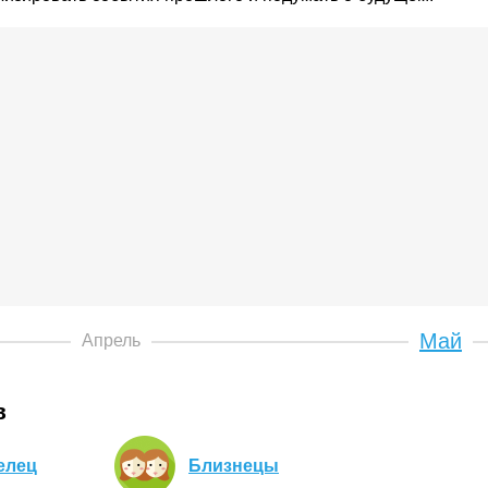
Май
Апрель
в
елец
Близнецы