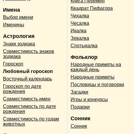
Книга Перемен
Квадрат Пифагора
Имена
Чихалка
Выбор имени
Чесалка
Именины
Икалка
Астрология
Зевалка
Знаки зодиака
Спотыкалка
Совместимость знаков
зодиака
Фольклор
Гороскоп
Народные приметы на
каждый день
Любовный гороскоп
Народные приметы
Восточный календарь
Пословицы и поговорки
Гороскоп по дате
рождения
Загадки
Совместимость имен
Игры и конкурсы
Совместимость по дате
Подарки
рождения
Сонник
Совместимость по годам
животных
Сонник