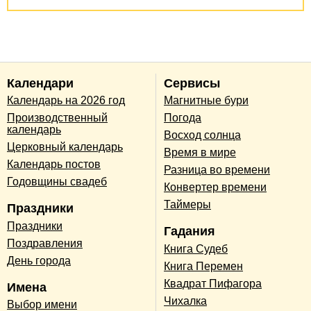
Календари
Сервисы
Календарь на 2026 год
Магнитные бури
Производственный
Погода
календарь
Восход солнца
Церковный календарь
Время в мире
Календарь постов
Разница во времени
Годовщины свадеб
Конвертер времени
Таймеры
Праздники
Праздники
Гадания
Поздравления
Книга Судеб
День города
Книга Перемен
Квадрат Пифагора
Имена
Чихалка
Выбор имени