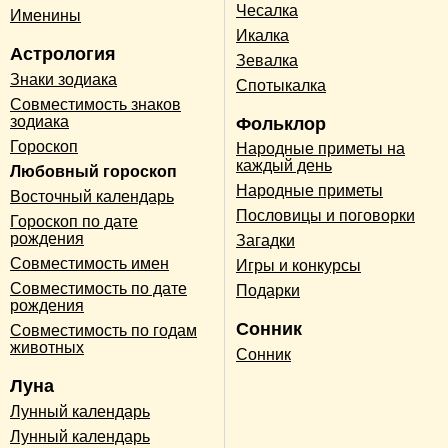
Чесалка
Именины
Икалка
Астрология
Зевалка
Знаки зодиака
Спотыкалка
Совместимость знаков
зодиака
Фольклор
Гороскоп
Народные приметы на
каждый день
Любовный гороскоп
Народные приметы
Восточный календарь
Пословицы и поговорки
Гороскоп по дате
рождения
Загадки
Совместимость имен
Игры и конкурсы
Совместимость по дате
Подарки
рождения
Сонник
Совместимость по годам
животных
Сонник
Луна
Лунный календарь
Лунный календарь