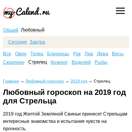
Любовный
Общий
Сегодня
Завтра
Все
Овен
Телец
Близнецы
Рак
Лев
Дева
Весы
Стрелец
Скорпион
Козерог
Водолей
Рыбы
Главная
→
Любовный гороскоп
→
2019 год
→
Стрелец
Любовный гороскоп на 2019 год
для Стрельца
2019 год Желтой Земляной Свиньи принесет Стрельцам
интересные знакомства и испытания чувств на
прочность.