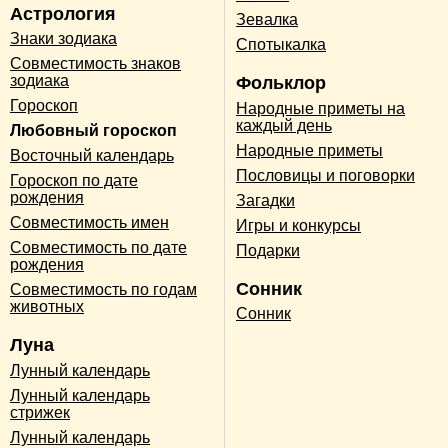
Астрология
Зевалка
Знаки зодиака
Спотыкалка
Совместимость знаков
зодиака
Фольклор
Гороскоп
Народные приметы на
каждый день
Любовный гороскоп
Народные приметы
Восточный календарь
Пословицы и поговорки
Гороскоп по дате
рождения
Загадки
Совместимость имен
Игры и конкурсы
Совместимость по дате
Подарки
рождения
Сонник
Совместимость по годам
животных
Сонник
Луна
Лунный календарь
Лунный календарь
стрижек
Лунный календарь