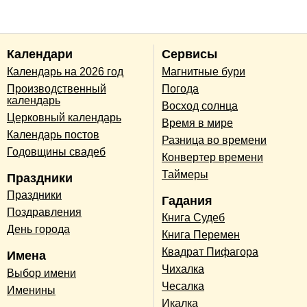
Календари
Сервисы
Календарь на 2026 год
Магнитные бури
Производственный
Погода
календарь
Восход солнца
Церковный календарь
Время в мире
Календарь постов
Разница во времени
Годовщины свадеб
Конвертер времени
Таймеры
Праздники
Праздники
Гадания
Поздравления
Книга Судеб
День города
Книга Перемен
Квадрат Пифагора
Имена
Чихалка
Выбор имени
Чесалка
Именины
Икалка