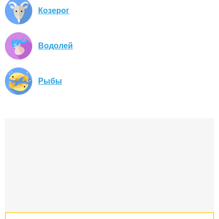
Козерог
Водолей
Рыбы