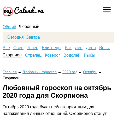
Любовный
Общий
Сегодня
Завтра
Все
Овен
Телец
Близнецы
Рак
Лев
Дева
Весы
Скорпион
Стрелец
Козерог
Водолей
Рыбы
Главная
→
Любовный гороскоп
→
2020 год
→
Октябрь
→
Скорпион
Любовный гороскоп на октябрь
2020 года для Скорпиона
Октябрь
2020
года будет неблагоприятным для
налаживания личных отношений. Скорпионов станут