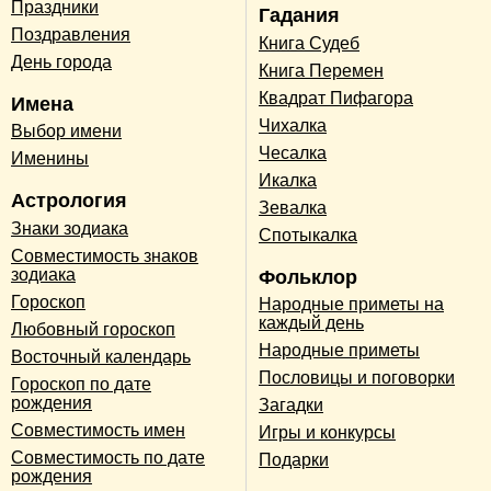
Праздники
Гадания
Поздравления
Книга Судеб
День города
Книга Перемен
Квадрат Пифагора
Имена
Чихалка
Выбор имени
Чесалка
Именины
Икалка
Астрология
Зевалка
Знаки зодиака
Спотыкалка
Совместимость знаков
зодиака
Фольклор
Гороскоп
Народные приметы на
каждый день
Любовный гороскоп
Народные приметы
Восточный календарь
Пословицы и поговорки
Гороскоп по дате
рождения
Загадки
Совместимость имен
Игры и конкурсы
Совместимость по дате
Подарки
рождения