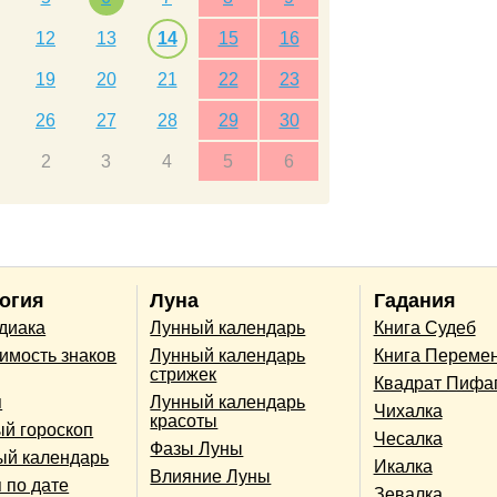
12
13
14
15
16
19
20
21
22
23
26
27
28
29
30
2
3
4
5
6
огия
Луна
Гадания
одиака
Лунный календарь
Книга Судеб
имость знаков
Лунный календарь
Книга Переме
стрижек
Квадрат Пифа
п
Лунный календарь
Чихалка
красоты
й гороскоп
Чесалка
Фазы Луны
ый календарь
Икалка
Влияние Луны
 по дате
Зевалка