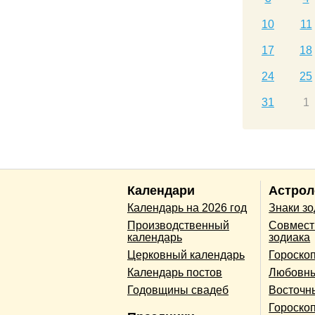
10
11
17
18
24
25
31
1
Календари
Астрол
Календарь на 2026 год
Знаки з
Производственный
Совмест
календарь
зодиака
Церковный календарь
Гороско
Календарь постов
Любовны
Годовщины свадеб
Восточн
Гороскоп