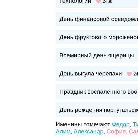
технологий
2438
День финансовой осведом
День фруктового морожено
Всемирный день ящерицы
День выгула черепахи
2
Праздник воспаленного во
День рождения португальск
Именины отмечают
Федор
,
Т
Алим
,
Александр
,
София
,
Са