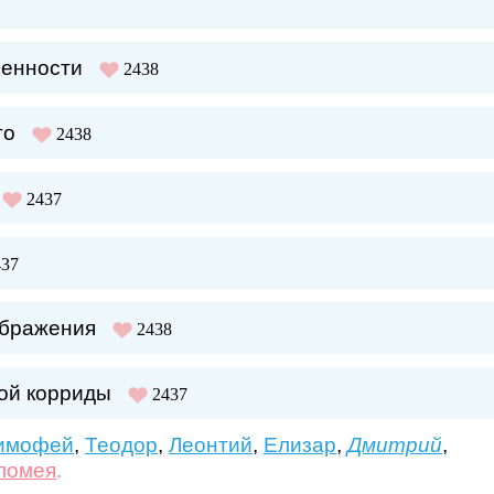
ленности
2438
го
2438
2437
437
ображения
2438
ой корриды
2437
имофей
,
Теодор
,
Леонтий
,
Елизар
,
Дмитрий
,
ломея
.