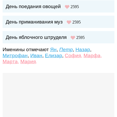
День поедания овощей
2595
День приманивания муз
2595
День яблочного штруделя
2595
Именины отмечают
Ян
,
Петр
,
Назар
,
Митрофан
,
Иван
,
Елизар
,
София
,
Марфа
,
Марта
,
Мария
.