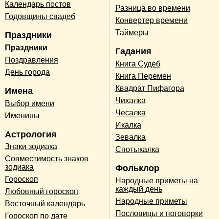
Календарь постов
Разница во времени
Годовщины свадеб
Конвертер времени
Таймеры
Праздники
Праздники
Гадания
Поздравления
Книга Судеб
День города
Книга Перемен
Квадрат Пифагора
Имена
Чихалка
Выбор имени
Чесалка
Именины
Икалка
Астрология
Зевалка
Знаки зодиака
Спотыкалка
Совместимость знаков
зодиака
Фольклор
Гороскоп
Народные приметы на
каждый день
Любовный гороскоп
Народные приметы
Восточный календарь
Пословицы и поговорки
Гороскоп по дате