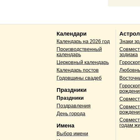
Календари
Астрол
Календарь на 2026 год
Знаки з
Производственный
Совмест
календарь
зодиака
Церковный календарь
Гороско
Календарь постов
Любовны
Годовщины свадеб
Восточн
Гороскоп
Праздники
рождени
Праздники
Совмест
Поздравления
Совмест
рождени
День города
Совмест
Имена
годам ж
Выбор имени