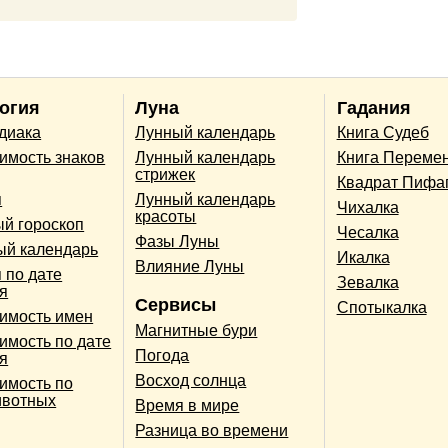
огия
Луна
Гадания
одиака
Лунный календарь
Книга Судеб
имость знаков
Лунный календарь
Книга Переме
стрижек
Квадрат Пифа
п
Лунный календарь
Чихалка
красоты
й гороскоп
Чесалка
Фазы Луны
ый календарь
Икалка
Влияние Луны
 по дате
Зевалка
я
Сервисы
Спотыкалка
имость имен
Магнитные бури
имость по дате
Погода
я
Восход солнца
имость по
ивотных
Время в мире
Разница во времени