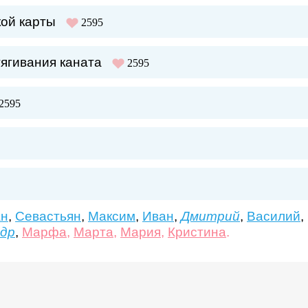
ой карты
2595
ягивания каната
2595
2595
н
,
Севастьян
,
Максим
,
Иван
,
Дмитрий
,
Василий
,
ндр
,
Марфа
,
Марта
,
Мария
,
Кристина
.