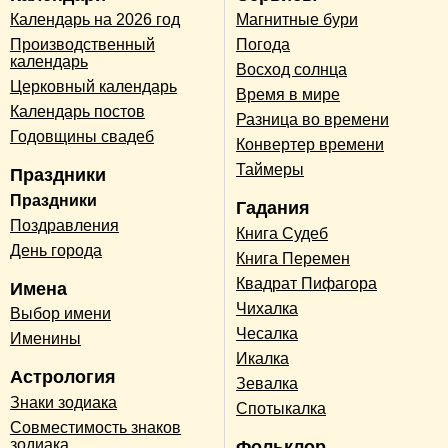
Календарь на 2026 год
Магнитные бури
Производственный
Погода
календарь
Восход солнца
Церковный календарь
Время в мире
Календарь постов
Разница во времени
Годовщины свадеб
Конвертер времени
Таймеры
Праздники
Праздники
Гадания
Поздравления
Книга Судеб
День города
Книга Перемен
Квадрат Пифагора
Имена
Чихалка
Выбор имени
Чесалка
Именины
Икалка
Астрология
Зевалка
Знаки зодиака
Спотыкалка
Совместимость знаков
зодиака
Фольклор