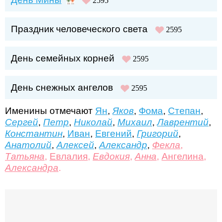
2595
Праздник человеческого света
2595
День семейных корней
2595
День снежных ангелов
2595
Именины отмечают
Ян
,
Яков
,
Фома
,
Степан
,
Сергей
,
Петр
,
Николай
,
Михаил
,
Лаврентий
,
Константин
,
Иван
,
Евгений
,
Григорий
,
Анатолий
,
Алексей
,
Александр
,
Фекла
,
Татьяна
,
Евлалия
,
Евдокия
,
Анна
,
Ангелина
,
Александра
.