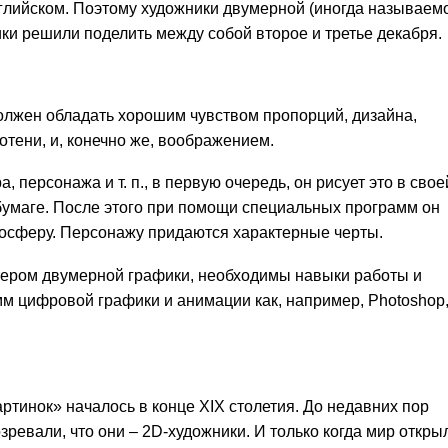
 английском. Поэтому художники двумерной (иногда называем
ки решили поделить между собой второе и третье декабря.
должен обладать хорошим чувством пропорций, дизайна,
отени, и, конечно же, воображением.
, персонажа и т. п., в первую очередь, он рисует это в свое
 бумаге. После этого при помощи специальных программ он
тмосферу. Персонажу придаются характерные черты.
тером двумерной графики, необходимы навыки работы и
мм цифровой графики и анимации как, например, Photoshop
тинок» началось в конце XIX столетия. До недавних пор
ревали, что они – 2D-художники. И только когда мир откры