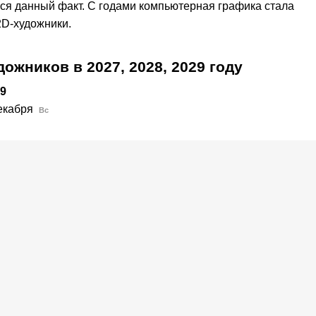
ся данный факт. С годами компьютерная графика стала
2D-художники.
удожников в
2027,
2028,
2029
году
9
екабря
Вс