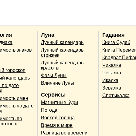
огия
Луна
Гадания
одиака
Лунный календарь
Книга Судеб
имость знаков
Лунный календарь
Книга Переме
стрижек
Квадрат Пифа
п
Лунный календарь
Чихалка
красоты
й гороскоп
Чесалка
Фазы Луны
ый календарь
Икалка
Влияние Луны
 по дате
Зевалка
я
Сервисы
Спотыкалка
имость имен
Магнитные бури
имость по дате
Погода
я
Восход солнца
имость по
ивотных
Время в мире
Разница во времени