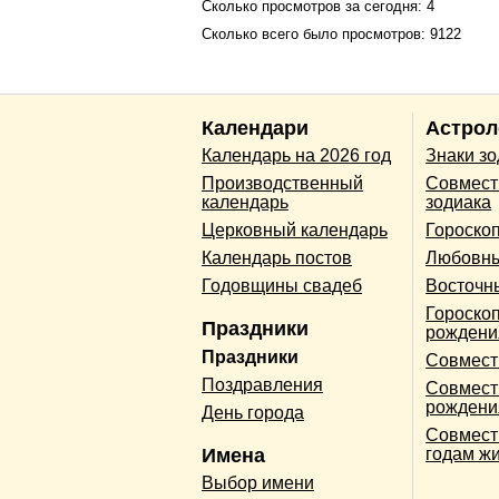
Сколько просмотров за сегодня: 4
Сколько всего было просмотров: 9122
Календари
Астрол
Календарь на 2026 год
Знаки з
Производственный
Совмест
календарь
зодиака
Церковный календарь
Гороско
Календарь постов
Любовны
Годовщины свадеб
Восточн
Гороскоп
Праздники
рождени
Праздники
Совмест
Поздравления
Совмест
рождени
День города
Совмест
Имена
годам ж
Выбор имени