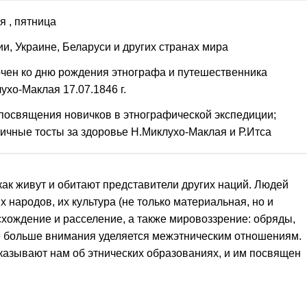
ля
, пятница
ии, Украине, Беларуси и других странах мира
чен ко дню рождения этнографа и путешественника
ухо-Маклая 17.07.1846 г.
посвящения новичков в этнографической экспедиции;
ичные тосты за здоровье Н.Миклухо-Маклая и Р.Итса
 как живут и обитают представители других наций. Людей
х народов, их культура (не только материальная, но и
исхождение и расселение, а также мировоззрение: обряды,
е больше внимания уделяется межэтническим отношениям.
азывают нам об этнических образованиях, и им посвящен