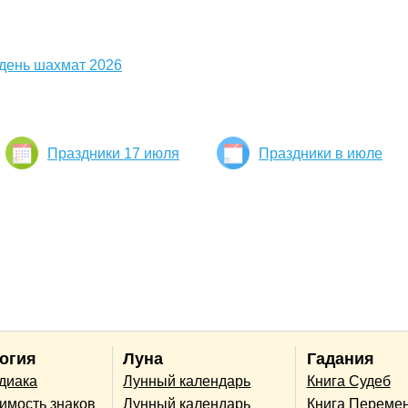
день шахмат 2026
Праздники 17 июля
Праздники в июле
огия
Луна
Гадания
одиака
Лунный календарь
Книга Судеб
имость знаков
Лунный календарь
Книга Переме