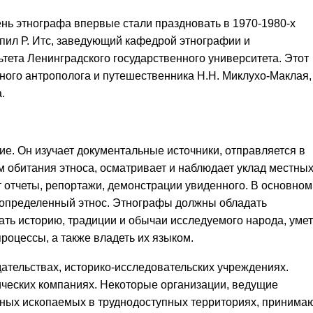
нь этнографа впервые стали праздновать в 1970-1980-х
пил Р. Итс, заведующий кафедрой этнографии и
тета Ленинградского государственного университета. Этот
тного антрополога и путешественника Н.Н. Миклухо-Маклая,
.
ие. Он изучает документальные источники, отправляется в
 обитания этноса, осматривает и наблюдает уклад местны
т отчеты, репортажи, демонстрации увиденного. В основном
 определенный этнос. Этнографы должны обладать
ать историю, традиции и обычаи исследуемого народа, умет
роцессы, а также владеть их языком.
дательствах, историко-исследовательских учреждениях.
тических компаниях. Некоторые организации, ведущие
зных ископаемых в труднодоступных территориях, принима