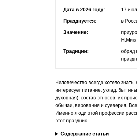
Дата в 2026 году:
17 ию
Празднуется:
в Росс
Значение:
приуро
Н.Микл
Традиции:
обряд 
праздн
Человечество всегда хотело знать,
интересует питание, уклад, быт ины
духовная), состав этносов, их про
обычаи, верования и суеверия. Вс
Именно люди этой профессии расск
этот праздник.
Содержание статьи