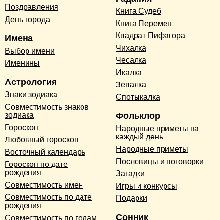
Поздравления
Книга Судеб
День города
Книга Перемен
Квадрат Пифагора
Имена
Чихалка
Выбор имени
Чесалка
Именины
Икалка
Астрология
Зевалка
Знаки зодиака
Спотыкалка
Совместимость знаков
зодиака
Фольклор
Гороскоп
Народные приметы на
каждый день
Любовный гороскоп
Народные приметы
Восточный календарь
Пословицы и поговорки
Гороскоп по дате
рождения
Загадки
Совместимость имен
Игры и конкурсы
Совместимость по дате
Подарки
рождения
Сонник
Совместимость по годам