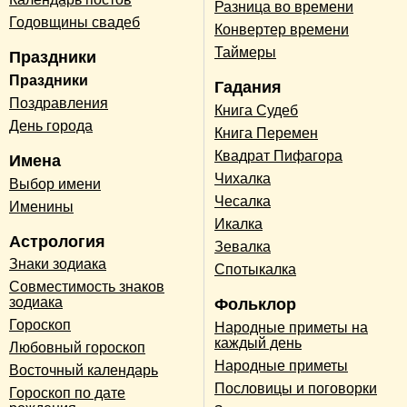
Разница во времени
Годовщины свадеб
Конвертер времени
Таймеры
Праздники
Праздники
Гадания
Поздравления
Книга Судеб
День города
Книга Перемен
Квадрат Пифагора
Имена
Чихалка
Выбор имени
Чесалка
Именины
Икалка
Астрология
Зевалка
Знаки зодиака
Спотыкалка
Совместимость знаков
зодиака
Фольклор
Гороскоп
Народные приметы на
каждый день
Любовный гороскоп
Народные приметы
Восточный календарь
Пословицы и поговорки
Гороскоп по дате