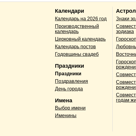
Календари
Астрол
Календарь на 2026 год
Знаки з
Производственный
Совмест
календарь
зодиака
Церковный календарь
Гороско
Календарь постов
Любовны
Годовщины свадеб
Восточн
Гороскоп
Праздники
рождени
Праздники
Совмест
Поздравления
Совмест
рождени
День города
Совмест
Имена
годам ж
Выбор имени
Именины