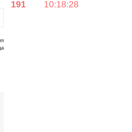
191
10
:
18
:
27
ят
ца