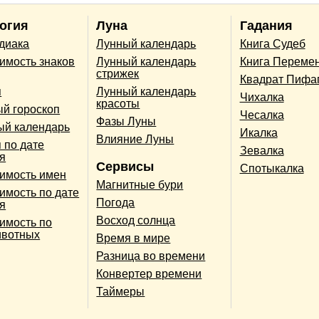
огия
Луна
Гадания
одиака
Лунный календарь
Книга Судеб
имость знаков
Лунный календарь
Книга Переме
стрижек
Квадрат Пифа
п
Лунный календарь
Чихалка
красоты
й гороскоп
Чесалка
Фазы Луны
ый календарь
Икалка
Влияние Луны
 по дате
Зевалка
я
Сервисы
Спотыкалка
имость имен
Магнитные бури
имость по дате
Погода
я
Восход солнца
имость по
ивотных
Время в мире
Разница во времени
Конвертер времени
Таймеры