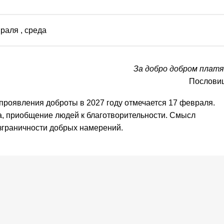
враля
, среда
За добро добром плат
Послови
роявления доброты в 2027 году отмечается 17 февраля.
а, приобщение людей к благотворительности. Смысл
езграничности добрых намерений.